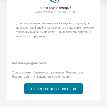
Ответ врача: Дмитрий
Дата ответа:
31.05.2026 16:07
Для оформлення документів на виїзд за кордон, будь
ласка, зателефонуйте на ресепшн за будь-яким номером
телефону, вказаним на сайті. Вам підкажуть актуальні
вимоги та порядок дій.
Полезные разделы сайта:
Услуги и цены
·
Связаться с клиникой
·
Диагностика
·
Лаборатория
·
Инфекционные заболевания
НАЗАД К СПИСКУ ВОПРОСОВ