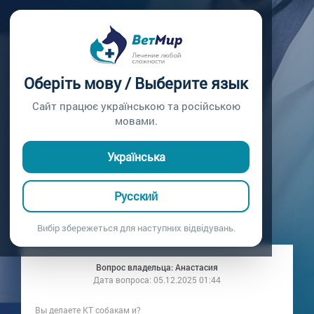
Главная /
Вопросы врачу /
Вопрос врачу №320
ЧТО ДЕЛАТЬ ЕСЛИ
Оберіть мову / Выберите язык
СОБАКА НЕ ЕСТ
Сайт працює українською та російською
мовами.
ПРАКТИЧЕСКИ И
Українська
ДЫШИТ ТЯЖЕЛО
Русский
Вопрос врачу №320
Вибір збережеться для наступних відвідувань.
Вопрос владельца: Анастасия
Дата вопроса:
05.12.2025 01:44
Вы делаете КТ собакам и?