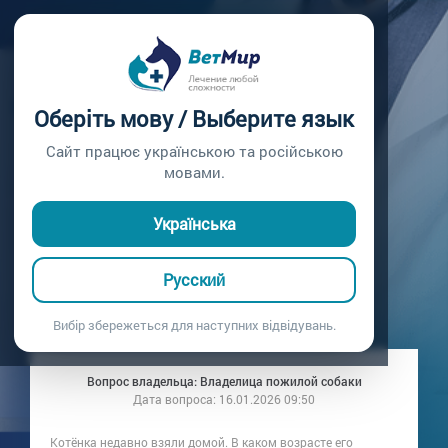
Главная /
Вопросы врачу /
Вопрос врачу №336
КОГДА
Оберіть мову / Выберите язык
ВАКЦИНИРОВАТЬ
Сайт працює українською та російською
мовами.
КОТЁНКА ПЕРВЫЙ
Українська
РАЗ?
Русский
Вопрос врачу №336
Вибір збережеться для наступних відвідувань.
Вопрос владельца: Владелица пожилой собаки
Дата вопроса:
16.01.2026 09:50
Котёнка недавно взяли домой. В каком возрасте его