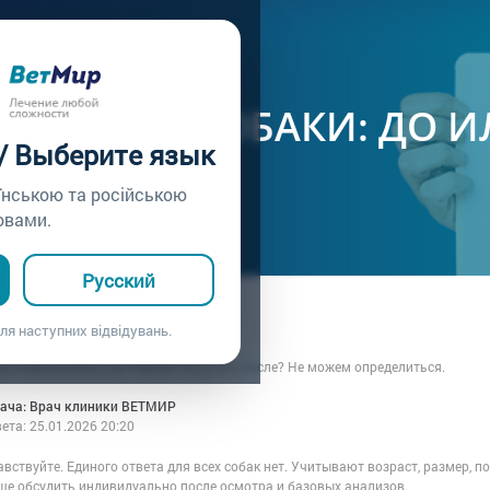
ачу /
Вопрос врачу №344
ЛИЗАЦИЯ СОБАКИ: ДО И
 / Выберите язык
?
їнською та російською
овами.
Русский
ца: Хозяйка декоративной крысы
ля наступних відвідувань.
4.01.2026 12:30
е стерилизовать до первой течки или после? Не можем определиться.
рача: Врач клиники ВЕТМИР
вета:
25.01.2026 20:20
вствуйте. Единого ответа для всех собак нет. Учитывают возраст, размер, п
ше обсудить индивидуально после осмотра и базовых анализов.