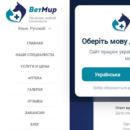
Главная /
Вопросы вр
Язык:
Русский
СТЕРИ
Оберіть мову
ТЕЧКИ
ГЛАВНАЯ
Сайт працює укра
НАШИ СПЕЦИАЛИСТЫ
м
Вопрос врачу №344
УСЛУГИ И ЦЕНЫ
Українська
АПТЕКА
Вопрос владель
Вибір збережеться д
Дата вопроса:
2
ГАЛЕРЕЯ
Собаку лучш
ОТЗЫВЫ
Ответ в
ВАКАНСИИ
Дата от
Здра
БЛОГ
Луч