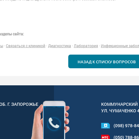
зделы сайта:
ны
·
Связаться с клиникой
·
Диагностика
·
Лаборатория
·
Инфекционные забо
НАЗАД К СПИСКУ ВОПРОСОВ
ОБ. Г.
ЗАПОРОЖЬЕ
КОММУНАРСКИЙ 
УЛ.
ЧУМАЧЕНКО 
(098) 978-8
(050) 788-8