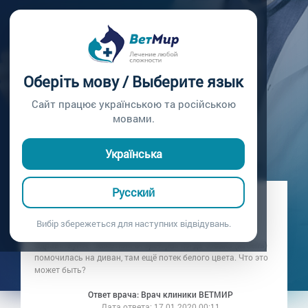
Главная /
Вопросы врачу /
Вопрос врачу №35
У СОБАКИ БЕЛЫЕ
Оберіть мову / Выберите язык
ВЫДЕЛЕНИЯ
Сайт працює українською та російською
мовами.
Вопрос врачу №35
Українська
Русский
Вопрос владельца: Анастасия
Дата вопроса:
17.01.2020 00:11
Вибір збережеться для наступних відвідувань.
Здравствуйте. Заметили второй раз когда собака (кобель)
помочилась на диван, там ещё потек белого цвета. Что это
может быть?
Ответ врача: Врач клиники ВЕТМИР
Дата ответа:
17.01.2020 00:11