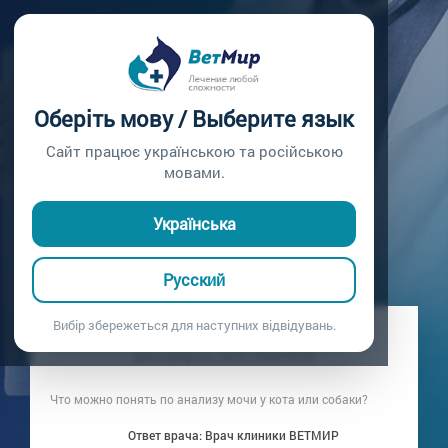
Главная /
Вопросы врачу /
Вопрос врачу №350
ЧТО ПОКАЗЫВАЕТ
Оберіть мову / Выберите язык
АНАЛИЗ МОЧИ У
Сайт працює українською та російською
мовами.
ЖИВОТНОГО?
Українська
Вопрос врачу №350
Русский
Вибір збережеться для наступних відвідувань.
Вопрос владельца: Хозяйка чихуахуа
Дата вопроса:
30.01.2026 09:50
Что можно понять по анализу мочи у кота или собаки?
Ответ врача: Врач клиники ВЕТМИР