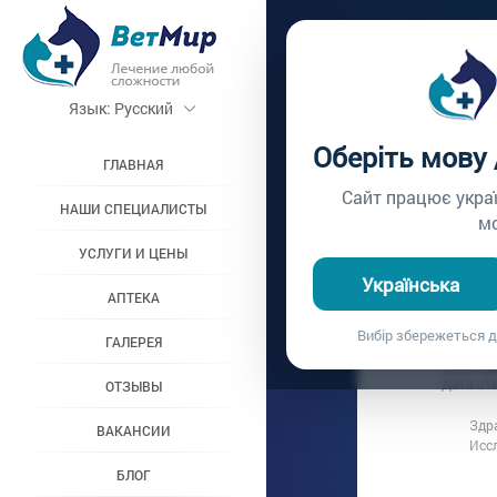
Главная /
Вопросы вр
Язык:
Русский
ПОЧЕМ
Оберіть мову
ГЛАВНАЯ
Вопрос врачу №359
Сайт працює укра
НАШИ СПЕЦИАЛИСТЫ
м
УСЛУГИ И ЦЕНЫ
Вопрос владель
Українська
Дата вопроса:
0
АПТЕКА
Зачем живот
Вибір збережеться д
ГАЛЕРЕЯ
Ответ в
Дата от
ОТЗЫВЫ
Здра
ВАКАНСИИ
Иссл
БЛОГ