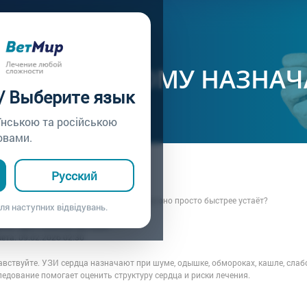
ачу /
Вопрос врачу №359
У ЖИВОТНОМУ НАЗНАЧА
 / Выберите язык
їнською та російською
овами.
ца: Хозяйка домашнего кота
Русский
8.02.2026 17:05
ному делают УЗИ сердца, если внешне оно просто быстрее устаёт?
ля наступних відвідувань.
рача: Врач клиники ВЕТМИР
вета:
09.02.2026 02:30
вствуйте. УЗИ сердца назначают при шуме, одышке, обмороках, кашле, слаб
едование помогает оценить структуру сердца и риски лечения.