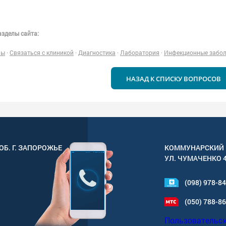
зделы сайта:
ны
·
Связаться с клиникой
·
Диагностика
·
Лаборатория
·
Инфекционные забо
НАЗАД К СПИСКУ ВОПРОСОВ
ОБ. Г.
ЗАПОРОЖЬЕ
КОММУНАРСКИЙ 
УЛ.
ЧУМАЧЕНКО 
(098) 978-8
(050) 788-8
Пользовательс