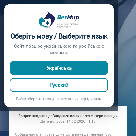
Главная /
Вопросы врачу /
Вопрос врачу №363
СОБАКА СТАЛА
Оберіть мову / Выберите язык
ПИСАТЬ ДОМА: ЭТО
Сайт працює українською та російською
мовами.
ПОВЕДЕНИЕ ИЛИ
Українська
БОЛЕЗНЬ?
Русский
Вопрос врачу №363
Вибір збережеться для наступних відвідувань.
Вопрос владельца: Владелец кошки после стерилизации
Дата вопроса:
11.02.2026 11:10
Собака начала писать дома, хотя раньше терпела. Это