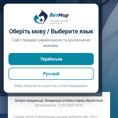
Главная /
Вопросы врачу /
Вопрос врачу №392
СОБАКА НАБИРАЕТ
Оберіть мову / Выберите язык
ВЕС ПОСЛЕ
Сайт працює українською та російською
мовами.
СТЕРИЛИЗАЦИИ:
Українська
ЧТО ДЕЛАТЬ?
Русский
Вопрос врачу №392
Вибір збережеться для наступних відвідувань.
Вопрос владельца: Владелица котёнка перед обработкой
Дата вопроса:
13.03.2026 09:50
Собака после стерилизации начала набирать вес. Что с