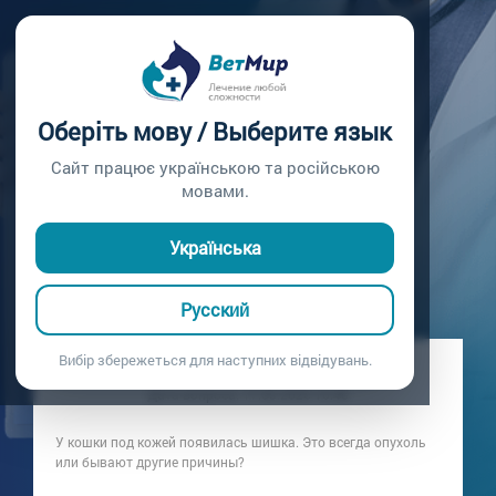
Главная /
Вопросы врачу /
Вопрос врачу №396
У КОШКИ ШИШКА
Оберіть мову / Выберите язык
ПОД КОЖЕЙ: ЭТО
Сайт працює українською та російською
мовами.
ОПУХОЛЬ?
Українська
Вопрос врачу №396
Русский
Вибір збережеться для наступних відвідувань.
Вопрос владельца: Владелица собаки с опухолью
Дата вопроса:
17.03.2026 10:40
У кошки под кожей появилась шишка. Это всегда опухоль
или бывают другие причины?