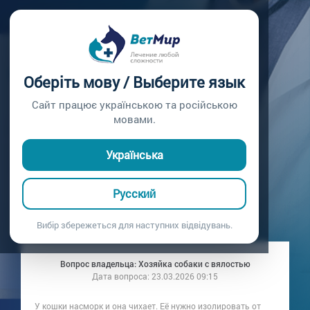
Главная /
Вопросы врачу /
Вопрос врачу №402
НУЖНО ЛИ
Оберіть мову / Выберите язык
ИЗОЛИРОВАТЬ
Сайт працює українською та російською
мовами.
КОШКУ С
Українська
НАСМОРКОМ?
Русский
Вопрос врачу №402
Вибір збережеться для наступних відвідувань.
Вопрос владельца: Хозяйка собаки с вялостью
Дата вопроса:
23.03.2026 09:15
У кошки насморк и она чихает. Её нужно изолировать от