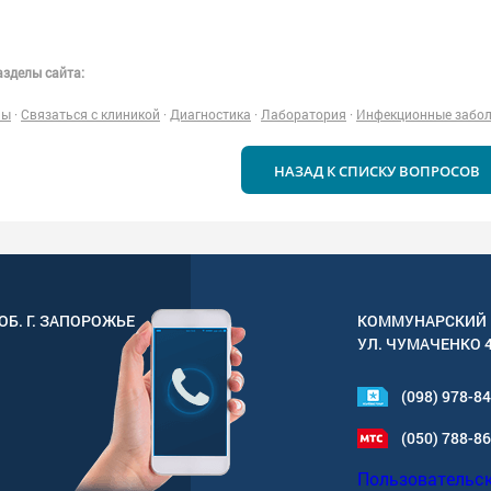
зделы сайта:
ны
·
Связаться с клиникой
·
Диагностика
·
Лаборатория
·
Инфекционные забо
НАЗАД К СПИСКУ ВОПРОСОВ
ОБ. Г.
ЗАПОРОЖЬЕ
КОММУНАРСКИЙ 
УЛ.
ЧУМАЧЕНКО 
(098) 978-8
(050) 788-8
Пользовательс