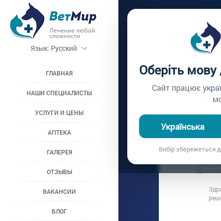
Главная /
Вопросы вр
Язык:
Русский
КОТ М
Оберіть мову
ГЛАВНАЯ
Вопрос врачу №408
Сайт працює укра
НАШИ СПЕЦИАЛИСТЫ
м
УСЛУГИ И ЦЕНЫ
Вопрос владель
Українська
Дата вопроса:
2
АПТЕКА
Кот метит в
Вибір збережеться д
ГАЛЕРЕЯ
Ответ в
Дата от
ОТЗЫВЫ
Здр
ВАКАНСИИ
реш
БЛОГ