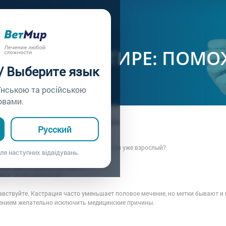
ачу /
Вопрос врачу №408
ЕТИТ В КВАРТИРЕ: ПОМО
 / Выберите язык
їнською та російською
овами.
ца: Владелица собаки с проблемой почек
Русский
9.03.2026 17:05
 квартире. Поможет ли кастрация, если он уже взрослый?
ля наступних відвідувань.
рача: Врач клиники ВЕТМИР
вета:
30.03.2026 02:30
авствуйте. Кастрация часто уменьшает половое мечение, но метки бывают и 
ением желательно исключить медицинские причины.