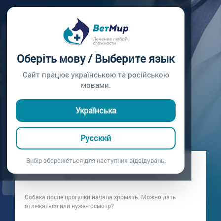
Главная /
Вопросы врачу /
Вопрос врачу №410
ПОЧЕМУ СОБАКА
Оберіть мову / Выберите язык
ХРОМАЕТ ПОСЛЕ
Сайт працює українською та російською
мовами.
ПРОГУЛКИ?
Українська
Вопрос врачу №410
Русский
Вибір збережеться для наступних відвідувань.
Вопрос владельца: Хозяйка собаки с анемией
Дата вопроса:
31.03.2026 10:40
Собака после прогулки начала хромать. Можно дать
отлежаться или нужен осмотр?