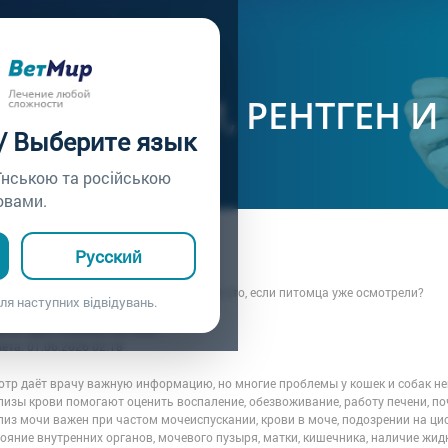
ачу /
Вопрос врачу №435
 НУЖНЫ УЗИ, РЕНТГЕН 
 / Выберите язык
їнською та російською
овами.
ца: Владелица кошки
Русский
1.05.2026 19:02
гает анализы, УЗИ или рентген. Зачем это, если питомца уже осмотрели?
ля наступних відвідувань.
рача: Врач клиники ВЕТМИР
вета:
01.06.2026 02:18
отр даёт врачу важную информацию, но многие проблемы у кошек и собак н
изы крови помогают оценить воспаление, обезвоживание, работу печени, по
лиз мочи важен при частом мочеиспускании, крови в моче, подозрении на ц
ояние внутренних органов, мочевого пузыря, матки, кишечника, наличие жид