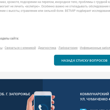
мах, хромоте, подозрении на перелом, инородное тело, проблемы с грудной к
могает не лечить «вслепую». Особенно важно не откладывать обследование пр
ении с высоты, отравлении или сильной боли. ВЕТМІР подбирает исследовани
зделы сайта:
ны
·
Связаться с клиникой
·
Диагностика
·
Лаборатория
·
Инфекционные забо
НАЗАД К СПИСКУ ВОПРОСОВ
ОБ. Г.
ЗАПОРОЖЬЕ
КОММУНАРСКИЙ 
УЛ.
ЧУМАЧЕНКО 