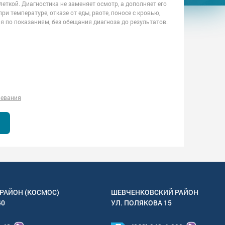
леткой. Диагностика не заменяет осмотр, а дополняет его
и температуре, отказе от еды, рвоте, поносе с кровью,
я по показаниям, без обещания диагноза до результатов.
левания
РАЙОН (КОСМОС)
ШЕВЧЕНКОВСКИЙ РАЙОН
40
УЛ.
ПОЛЯКОВА 15