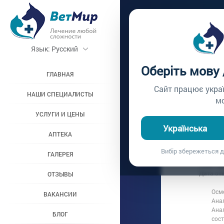
Главная /
Вопросы вр
Язык:
Русский
КОГДА
Оберіть мову
ГЛАВНАЯ
Вопрос врачу №435
Сайт працює укра
НАШИ СПЕЦИАЛИСТЫ
м
УСЛУГИ И ЦЕНЫ
Вопрос владель
Українська
Дата вопроса:
3
АПТЕКА
Врач предла
Вибір збережеться д
ГАЛЕРЕЯ
Ответ в
Дата от
ОТЗЫВЫ
Осм
ВАКАНСИИ
Анал
Ана
БЛОГ
сост