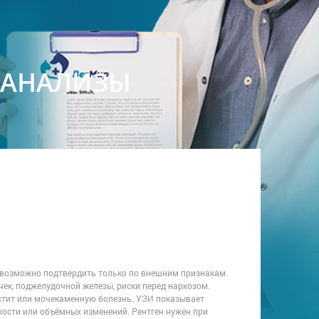
И АНАЛИЗЫ
евозможно подтвердить только по внешним признакам.
чек, поджелудочной железы, риски перед наркозом.
истит или мочекаменную болезнь. УЗИ показывает
кости или объёмных изменений. Рентген нужен при