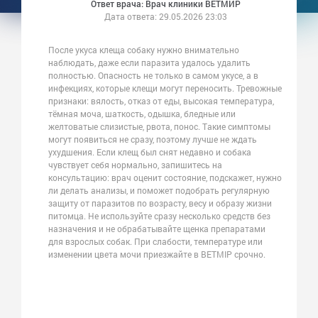
Ответ врача: Врач клиники ВЕТМИР
Дата ответа:
29.05.2026 23:03
После укуса клеща собаку нужно внимательно
наблюдать, даже если паразита удалось удалить
полностью. Опасность не только в самом укусе, а в
инфекциях, которые клещи могут переносить. Тревожные
признаки: вялость, отказ от еды, высокая температура,
тёмная моча, шаткость, одышка, бледные или
желтоватые слизистые, рвота, понос. Такие симптомы
могут появиться не сразу, поэтому лучше не ждать
ухудшения. Если клещ был снят недавно и собака
чувствует себя нормально, запишитесь на
консультацию: врач оценит состояние, подскажет, нужно
ли делать анализы, и поможет подобрать регулярную
защиту от паразитов по возрасту, весу и образу жизни
питомца. Не используйте сразу несколько средств без
назначения и не обрабатывайте щенка препаратами
для взрослых собак. При слабости, температуре или
изменении цвета мочи приезжайте в ВЕТМІР срочно.