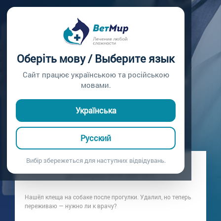
Главная /
Вопросы врачу /
Вопрос врачу №437
СОБАКУ УКУСИЛ
Оберіть мову / Выберите язык
КЛЕЩ: ЧТО ДЕЛАТЬ
Сайт працює українською та російською
мовами.
ПОСЛЕ ПРОГУЛКИ
Українська
Вопрос врачу №437
Русский
Вибір збережеться для наступних відвідувань.
Вопрос владельца: Хозяин щенка
Дата вопроса:
29.05.2026 15:11
Нашёл клеща на собаке после прогулки. Удалил, но теперь
переживаю — нужно ли к врачу?