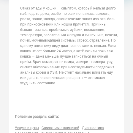
Отказ от еды у кошки — симптом, который нельзя долго
наблюдать дома, особенно если появилась вялость,
рвота, понос, жажда, слюнотечение, запах изо рта, боль
при прикосновении или кошка прячется. Причины
бывают разные: проблемы с зубами, воспаление,
температура, заболевания желудка и кишечника, печени,
почек, мочевыводящей системы, стресс, отравление. По
одному внешнему виду диагноз поставить нельзя. Если
кошка не ест больше 24 часов, а котёнок или пожилая
кошка — даже меньше, лучше записаться на очный
приём. Врач осмотрит питомца, измерит температуру,
оценит обезвоживание, при необходимости предложит
анализы крови и УЗИ. Не стоит насильно вливать еду
или давать человеческие препараты — это может
ухудшить состояние.
Полезные разделы сайта:
Услуги и цены
·
Связаться с клиникой
·
Диагностика
·