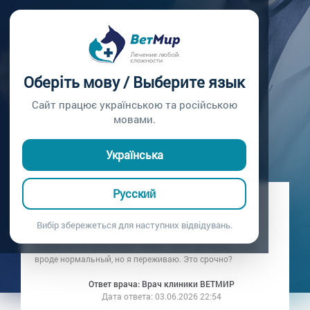
Главная /
Вопросы врачу /
Вопрос врачу №442
КОШКА НЕ ЕСТ И
Оберіть мову / Выберите язык
ВЯЛАЯ: ПРИЧИНЫ
Сайт працює українською та російською
мовами.
Вопрос врачу №442
Українська
Русский
Вопрос владельца: Владелица кошки
Дата вопроса:
03.06.2026 15:37
Вибір збережеться для наступних відвідувань.
Кошка почти сутки не ест, лежит, стала прятаться. Носа
вроде нормальный, но я переживаю. Это срочно?
Ответ врача: Врач клиники ВЕТМИР
Дата ответа:
03.06.2026 22:54