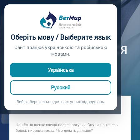
Главная /
Вопросы врачу /
Вопрос врачу №443
КЛЕЩ У СОБАКИ:
Оберіть мову / Выберите язык
КОГДА ОБРАЩАТЬСЯ
Сайт працює українською та російською
мовами.
К ВЕТЕРИНАРУ
Українська
Вопрос врачу №443
Русский
Вибір збережеться для наступних відвідувань.
Вопрос владельца: Хозяин щенка
Дата вопроса:
04.06.2026 19:44
Нашёл на щенке клеща после прогулки. Сняли, но теперь
боюсь пироплазмоза. Что делать дальше?