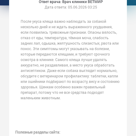
Ответ врача: Врач клиники ВЕТМИР
Дата ответа:
05.06.2026 03:25
После укуса клеща важно наблюдать за собакой
несколько дней и не ждать выраженного ухудшения,
если появились тревожные признаки. Опасны вялость,
отказ от еды, температура, тёмная моча, слабость
задних лап, одышка, желтушность слизистых, рвота или
понос. Эти симптомы могут указывать на болезни,
которые передаются клещами, и требуют срочного
осмотра в клинике. Самого клеща лучше удалять
аккуратно, не раздавливая, а место укуса обработать
антисептиком. Даже если собака выглядит нормально,
обсудите с ветеринаром профилактику: таблетки, капли
или ошейники подбирают по возрасту, весу и состоянию
здоровья. Щенкам особенно важен правильный
препарат, потому что не все средства подходят
маленьким животным.
Полезные разделы сайта: