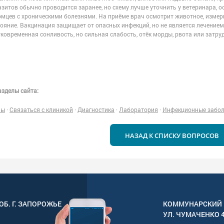
зитов обычно проводится заранее, но схему лучше уточнить у ветеринара, о
мцев с хроническими болезнями. На приёме врач осмотрит животное, измери
тояние. Вакцинация защищает от опасных инфекций, но не является лечение
ковременная сонливость, но сильная слабость, отёк морды, рвота или затру
зделы сайта:
ны
·
Связаться с клиникой
·
Диагностика
·
Лаборатория
·
Инфекционные забо
НАЗАД К СПИСКУ ВОПРОСОВ
ОБ. Г.
ЗАПОРОЖЬЕ
КОММУНАРСКИЙ 
УЛ.
ЧУМАЧЕНКО 