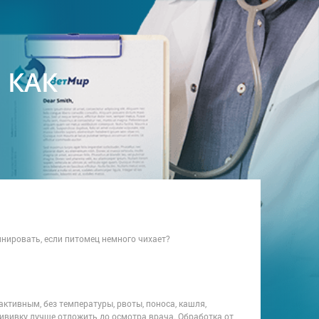
 КАК
инировать, если питомец немного чихает?
ктивным, без температуры, рвоты, поноса, кашля,
прививку лучше отложить до осмотра врача. Обработка от