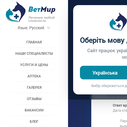
Главная /
Вопросы вр
Язык:
Русский
ВАКЦИ
Оберіть мову
ПОДГО
ГЛАВНАЯ
Сайт працює укра
НАШИ СПЕЦИАЛИСТЫ
м
Вопрос врачу №444
УСЛУГИ И ЦЕНЫ
Українська
АПТЕКА
Вопрос владель
Вибір збережеться д
Дата вопроса:
0
ГАЛЕРЕЯ
Хотим сдела
ОТЗЫВЫ
Ответ в
ВАКАНСИИ
Дата от
Пере
БЛОГ
выде