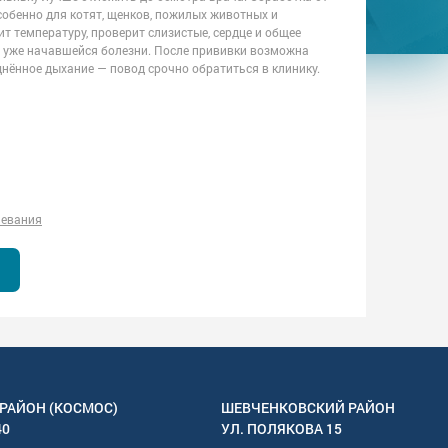
собенно для котят, щенков, пожилых животных и
т температуру, проверит слизистые, сердце и общее
м уже начавшейся болезни. После прививки возможна
днённое дыхание — повод срочно обратиться в клинику.
левания
РАЙОН (КОСМОС)
ШЕВЧЕНКОВСКИЙ РАЙОН
40
УЛ.
ПОЛЯКОВА 15