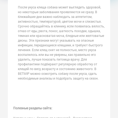
После укуса клеща собака может выглядеть здоровой,
но некоторые заболевания проявляются не сразу. В
ближайшие дни важно наблюдать за аппетитом,
активностью, температурой, цветом мочи и слизистых.
Срочно обращайтесь в клинику, если появилась вялость,
отказ от еды, рвота, понос, шаткость походки, одышка,
темная или красноватая моча, бледные или желтоватые
десны. Эти признаки могут указывать на опасные
инфекции, передающиеся клещами, и требуют быстрого
лечения. Если клещ снят не полностью, место укуса
воспалилось или вы не уверены, как правильно его
удалить, лучше показать питомца врачу. Для
профилактики подбирают регулярную обработку от
клещей по весу, возрасту и состоянию животного. В
ВЕТМІР можно осмотреть собаку после укуса, сдать
необходимые анализы и подобрать защиту на сезон.
Полезные разделы сайта: