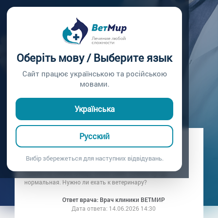
Главная /
Вопросы врачу /
Вопрос врачу №449
КЛЕЩ УКУСИЛ
Оберіть мову / Выберите язык
СОБАКУ
Сайт працює українською та російською
мовами.
Вопрос врачу №449
Українська
Русский
Вопрос владельца: Хозяин щенка
Дата вопроса:
14.06.2026 09:37
Вибір збережеться для наступних відвідувань.
Нашли на собаке клеща, сняли сами. Собака вроде
нормальная. Нужно ли ехать к ветеринару?
Ответ врача: Врач клиники ВЕТМИР
Дата ответа:
14.06.2026 14:30