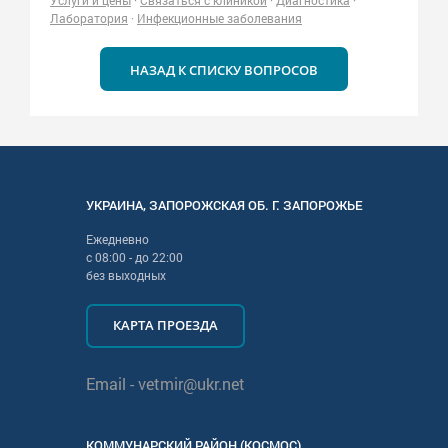
Услуги и цены
·
Связаться с клиникой
·
Диагностика
·
Лаборатория
·
Инфекционные заболевания
НАЗАД К СПИСКУ ВОПРОСОВ
УКРАИНА
,
ЗАПОРОЖСКАЯ
ОБ. Г.
ЗАПОРОЖЬЕ
Ежедневно
с
08:00
- до
22:00
без выходных
КАРТА ПРОЕЗДА
Email -
vetmir@ukr.net
КОММУНАРСКИЙ РАЙОН (КОСМОС)