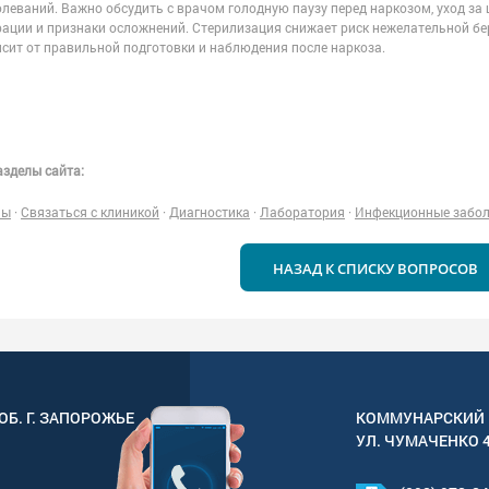
леваний. Важно обсудить с врачом голодную паузу перед наркозом, уход за
рации и признаки осложнений. Стерилизация снижает риск нежелательной бе
исит от правильной подготовки и наблюдения после наркоза.
зделы сайта:
ны
·
Связаться с клиникой
·
Диагностика
·
Лаборатория
·
Инфекционные забо
НАЗАД К СПИСКУ ВОПРОСОВ
ОБ. Г.
ЗАПОРОЖЬЕ
КОММУНАРСКИЙ 
УЛ.
ЧУМАЧЕНКО 