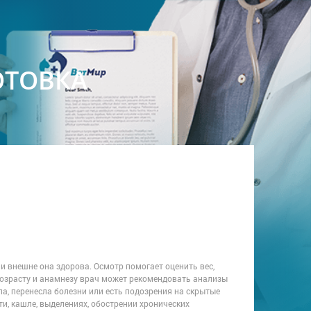
ОТОВКА
и внешне она здорова. Осмотр помогает оценить вес,
 возрасту и анамнезу врач может рекомендовать анализы
а, перенесла болезни или есть подозрения на скрытые
ти, кашле, выделениях, обострении хронических