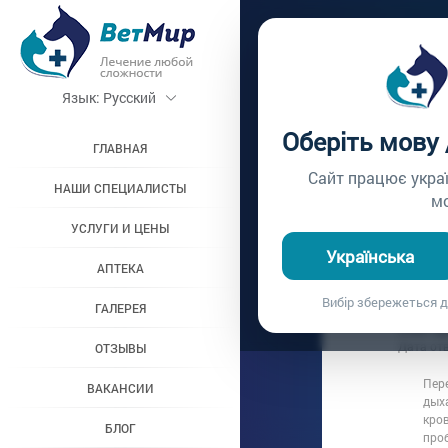
Главная /
Вопросы вр
Язык:
Русский
СТЕРИ
Оберіть мову
ГЛАВНАЯ
Вопрос врачу №456
Сайт працює укра
НАШИ СПЕЦИАЛИСТЫ
м
УСЛУГИ И ЦЕНЫ
Вопрос владель
Українська
Дата вопроса:
2
АПТЕКА
Хотим стери
Вибір збережеться д
ГАЛЕРЕЯ
Ответ в
Дата от
ОТЗЫВЫ
Пер
ВАКАНСИИ
дыха
кров
БЛОГ
проб