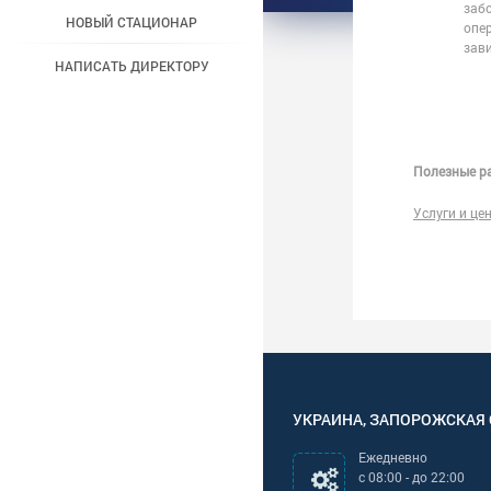
забо
НОВЫЙ СТАЦИОНАР
опе
зав
НАПИСАТЬ ДИРЕКТОРУ
Полезные ра
Услуги и це
УКРАИНА
,
ЗАПОРОЖСКАЯ
Ежедневно
с
08:00
- до
22:00