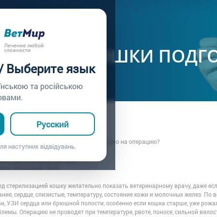
ачу /
Вопрос врачу №456
ЛИЗАЦИЯ КОШКИ ПОДГ
 / Выберите язык
їнською та російською
овами.
ца: Владелица кошки
Русский
3.06.2026 13:38
лизовать кошку. Как понять, что ей можно на операцию?
ля наступних відвідувань.
рача: Врач клиники ВЕТМИР
вета:
23.06.2026 18:03
ед стерилизацией кошку желательно показать ветеринарному врачу, даже есл
ние, сердце, слизистые, температуру, состояние кожи и молочных желез. По
и, УЗИ сердца или брюшной полости, особенно если кошка старше, уже рожал
лемы. Операцию не проводят при температуре, рвоте, поносе, сильной вялос