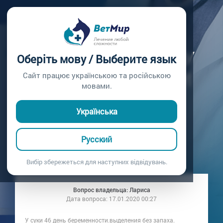
Главная /
Вопросы врачу /
Вопрос врачу №56
ЧТО ДЕЛАТЬ ЕСЛИ У
Оберіть мову / Выберите язык
БЕРЕМЕННОЙ СУКИ
Сайт працює українською та російською
мовами.
КОРИЧНЕВЫЕ
Українська
ВЫДЕЛЕНИЯ
Русский
Вопрос врачу №56
Вибір збережеться для наступних відвідувань.
Вопрос владельца: Лариса
Дата вопроса:
17.01.2020 00:27
У суки 46 день беременности.выделения без запаха.