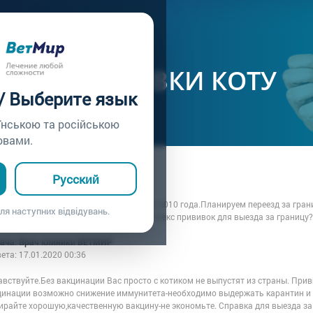
ачу /
Вопрос врачу №65
Ь ЛИ ПРИВИВКИ КОТУ
 / Выберите язык
їнською та російською
овами.
а: Яна
Русский
7.01.2020 00:36
е!Моему коту 7лет.Родился 21 августа 2010 года.Планируем переезд за гран
ля наступних відвідувань.
ожно ли делать в таком возрасте комплекс прививок для выезда за границ
рача: Врач клиники ВЕТМИР
вета:
17.01.2020 00:36
авствуйте.Без вакцинации Вас просто с котиком не выпустят из страны. При
цинации возможно снижение иммунитета-необходимо выдержать карантин и н
ирайте хорошую,качественную вакцину-не экономьте. Справка для выезда за