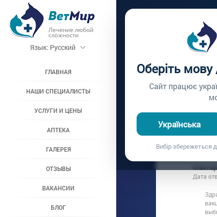
Главная /
Вопросы вр
Язык:
Русский
ДЕЛАТ
Оберіть мову
ГЛАВНАЯ
Вопрос врачу №65
Сайт працює укра
НАШИ СПЕЦИАЛИСТЫ
м
УСЛУГИ И ЦЕНЫ
Вопрос владельц
Українська
Дата вопроса:
1
АПТЕКА
Здравствуйт
Вибір збережеться д
ГАЛЕРЕЯ
вет-врача.М
Ответ в
ОТЗЫВЫ
Дата от
ВАКАНСИИ
Здр
вак
БЛОГ
выб