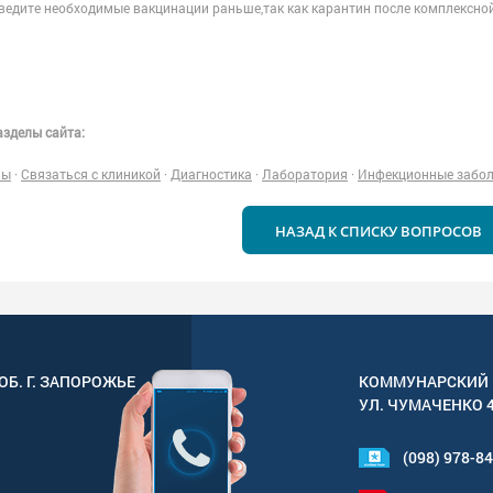
ведите необходимые вакцинации раньше,так как карантин после комплексной
зделы сайта:
ны
·
Связаться с клиникой
·
Диагностика
·
Лаборатория
·
Инфекционные забо
НАЗАД К СПИСКУ ВОПРОСОВ
ОБ. Г.
ЗАПОРОЖЬЕ
КОММУНАРСКИЙ 
УЛ.
ЧУМАЧЕНКО 
(098) 978-8