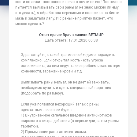
кости он лежит постоянно и не чего почти не ест! Постоянно
пытается вылизывать свои раны (я не знаю можно ли ему
это делать), я обработала перекисью и положила на бинте
мазь и заматала лапу. И с раны не приятно пахнет. Что
можно сделать?
Ответ врача: Врач клиники ВЕТМИР
Дата ответа:
17.01.2020 00:38
Здравствуйте, к такой травме необходимо подходить
комплексно. Если открытая кость - есть угроза
остеомиелита, за ним ведут такие проблемы как: потеря
конечности, заражение крови и т.д.
Вылизывать раны нельзя, он не дает ей заживать,
необходимо купить и одеть специальный воротник
(подобрать по размеру).
Если уже появился нехороший запах с раны,
адекватным лечением будет:
1) Внутривенное капельное введение антибиотиков
широкого спектра действия (в первые дни, затем уколы,
таблетки).
2) Промывание раны антисептиками.