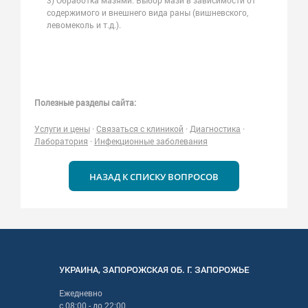
3) Обработка мазями. Выбор мази в зависимости от
содержимого и внешнего вида раны (вишневского,
левомеколь и т.д.).
Полезные разделы сайта:
Услуги и цены
·
Связаться с клиникой
·
Диагностика
·
Лаборатория
·
Инфекционные заболевания
НАЗАД К СПИСКУ ВОПРОСОВ
УКРАИНА
,
ЗАПОРОЖСКАЯ
ОБ. Г.
ЗАПОРОЖЬЕ
Ежедневно
с
08:00
- до
22:00