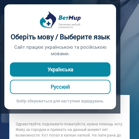
Главная /
Вопросы врачу /
Вопрос врачу №71
МОЖНО ЛИ И ЧЕМ
Оберіть мову / Выберите язык
ОБРАБОТАТЬ РАНЫ
Сайт працює українською та російською
мовами.
КОТУ?
Українська
Вопрос врачу №71
Русский
Вибір збережеться для наступних відвідувань.
Вопрос владельца: Татьяна
Дата вопроса:
17.01.2020 00:38
Здравствуйте, подскажите пожалуйста, нужна помощь коту.
Живу за городом и приехать на данный момент нет
возможности. Кот попал в капкан лапкой. На лапе рана до