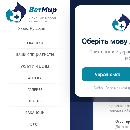
Главная /
Вопросы вр
Язык:
Русский
ЧТО Д
Оберіть мову
ГЛАВНАЯ
Вопрос врачу №77
Сайт працює укра
НАШИ СПЕЦИАЛИСТЫ
м
УСЛУГИ И ЦЕНЫ
Вопрос владель
Українська
Дата вопроса:
1
АПТЕКА
Здравствуйт
Вибір збережеться д
ГАЛЕРЕЯ
Мы промывал
животных "Д
Перестали п
ОТЗЫВЫ
промыть гла
закрыт.Сейч
ВАКАНСИИ
Ответ в
БЛОГ
Дата от