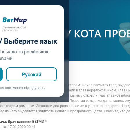
ачу /
Вопрос врачу №77
ЕЛАТЬ, ЕСЛИ У КОТА ПР
 / Выберите язык
їнською та російською
овами.
ца: Диана
Русский
7.01.2020 00:41
е. Кот пришел с улицы, с царапиной над глазом. Начал слезится глаз, выделе
ля наступних відвідувань.
и глаз черным чаем. После этого закапали в глаз норфлоксацином. Глаз б
екавет -2". Капали несколько дней. Когда мы ему открыли глаз, глазное ябл
рименять эти капли, так как он дергался. Перестал есть, а когда пытались ему
з отваром ромашки. Закапали два раза, после чего у него пошла кровь. На
ас из него выделяется жидкость белого и прозрачного цвета. Скажите, что 
рача: Врач клиники ВЕТМИР
вета:
17.01.2020 00:41