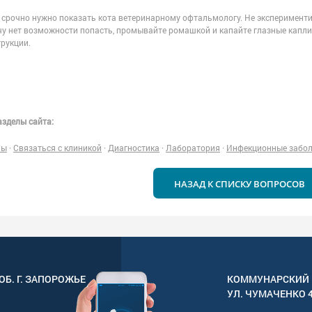
срочно нужно показать кота ветеринарному офтальмологу. Не экспериментиру
чу нет возможности попасть, промывайте ромашкой и капайте глазные капли,
трукции.
зделы сайта:
ны
·
Связаться с клиникой
·
Диагностика
·
Лаборатория
·
Инфекционные забо
НАЗАД К СПИСКУ ВОПРОСОВ
ОБ. Г.
ЗАПОРОЖЬЕ
КОММУНАРСКИЙ 
УЛ.
ЧУМАЧЕНКО 