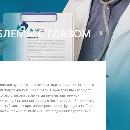
ОБЛЕМЫ С ГЛАЗОМ
ния вокруг глаза, в засохшем виде коричневатого цвета.
ыл полуоткрытый. Приобрели в зоомагазине капли для
око было закрыто красными веками или пленкой.
 дать еду, он клонил голову в бок и тряс ею. Решили ему
 данный момент протираем раствором фурацилина. Глаз
делать? Можно ли вылечить это в домашних условиях?