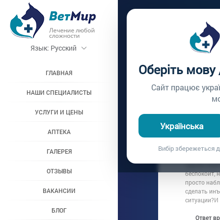
Главная /
Вопросы вр
Язык:
Русский
ПУПОЧ
Оберіть мову
ОВЧАР
ГЛАВНАЯ
Сайт працює укра
НАШИ СПЕЦИАЛИСТЫ
м
Вопрос врачу №78
УСЛУГИ И ЦЕНЫ
Українська
АПТЕКА
Вопрос владель
Вибір збережеться д
Дата вопроса:
1
ГАЛЕРЕЯ
Здравствуйт
ОТЗЫВЫ
беспокоит, 
просто набл
ВАКАНСИИ
сделать инъ
ситуации?И 
БЛОГ
Ответ в