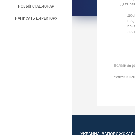
Дата от
НОВЫЙ СТАЦИОНАР
Добр
НАПИСАТЬ ДИРЕКТОРУ
пред
прил
дос
Полезные ра
Услуги и це
УКРАИНА
,
ЗАПОРОЖСКАЯ