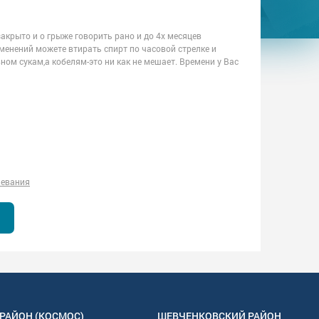
акрыто и о грыже говорить рано и до 4х месяцев
зменений можете втирать спирт по часовой стрелке и
вном сукам,а кобелям-это ни как не мешает. Времени у Вас
левания
РАЙОН (КОСМОС)
ШЕВЧЕНКОВСКИЙ РАЙОН