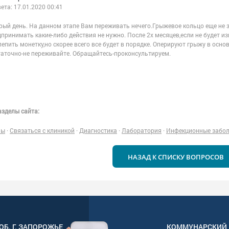
вета:
17.01.2020 00:41
ый день. На данном этапе Вам переживать нечего.Грыжевое кольцо еще не з
принимать какие-либо действия не нужно. После 2х месяцев,если не будет и
епить монетку,но скорее всего все будет в порядке. Оперируют грыжу в осно
таточно-не переживайте. Обращайтесь-проконсультируем.
зделы сайта:
ны
·
Связаться с клиникой
·
Диагностика
·
Лаборатория
·
Инфекционные забо
НАЗАД К СПИСКУ ВОПРОСОВ
ОБ. Г.
ЗАПОРОЖЬЕ
КОММУНАРСКИЙ 