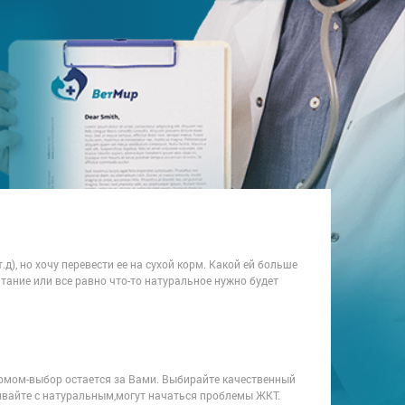
.д), но хочу перевести ее на сухой корм. Какой ей больше
тание или все равно что-то натуральное нужно будет
рмом-выбор остается за Вами. Выбирайте качественный
шивайте с натуральным,могут начаться проблемы ЖКТ.