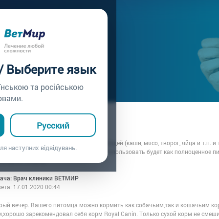
ачу /
Вопрос врачу №86
ИЕ ЕНОТА
 / Выберите язык
їнською та російською
овами.
ца: Анастасия
Русский
7.01.2020 00:44
млю енота (6 месяцев) натуральной пищей (каши, мясо, творог, яйца и т.п. и т
ля наступних відвідувань.
ошачий или собачий? И можно ли его использовать будет как полноценное пи
 рацион к корму?
рача: Врач клиники ВЕТМИР
вета:
17.01.2020 00:44
рый вечер. Вашего питомца можно кормить как собачьим,так и кошачьим ко
м,хорошо зарекомендовал себя корм Royal Canin. Только сухой корм не сме