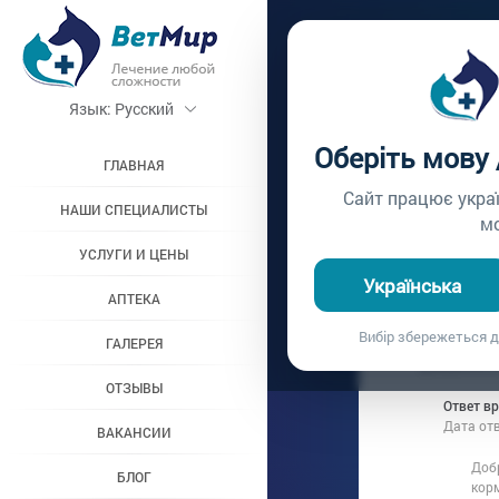
Главная /
Вопросы вр
Язык:
Русский
ПИТАН
Оберіть мову
ГЛАВНАЯ
Вопрос врачу №86
Сайт працює укра
НАШИ СПЕЦИАЛИСТЫ
м
УСЛУГИ И ЦЕНЫ
Вопрос владель
Українська
Дата вопроса:
1
АПТЕКА
Сейчас я кор
Вибір збережеться д
ГАЛЕРЕЯ
подойдет: к
добавлять в
ОТЗЫВЫ
Ответ в
Дата от
ВАКАНСИИ
Доб
БЛОГ
кор