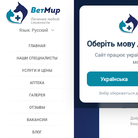
Главная /
Вопросы вр
Язык:
Русский
КОЖА
Оберіть мову
ГЛАВНАЯ
Вопрос врачу №92
Сайт працює укра
НАШИ СПЕЦИАЛИСТЫ
м
УСЛУГИ И ЦЕНЫ
Вопрос владельц
Українська
Дата вопроса:
1
АПТЕКА
Скажите как
Вибір збережеться д
ГАЛЕРЕЯ
Ответ в
Дата от
ОТЗЫВЫ
Доб
ВАКАНСИИ
Ваш
БЛОГ