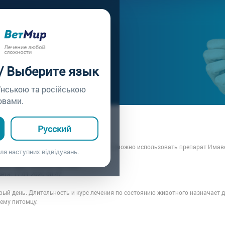
ачу /
Вопрос врачу №92
 / Выберите язык
їнською та російською
овами.
а: Татьяна
Русский
7.01.2020 00:47
 часто ( с каким интервалом времени? ) можно использовать препарат Имав
ля наступних відвідувань.
рача: Врач клиники ВЕТМИР
вета:
17.01.2020 00:47
рый день. Длительность и курс лечения по состоянию животного назначает 
ему питомцу.