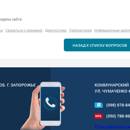
зделы сайта:
ны
·
Связаться с клиникой
·
Диагностика
·
Лаборатория
·
Инфекционные забо
НАЗАД К СПИСКУ ВОПРОСОВ
ОБ. Г.
ЗАПОРОЖЬЕ
КОММУНАРСКИЙ 
УЛ.
ЧУМАЧЕНКО 
(098) 978-8
(050) 788-8
Пользовательс