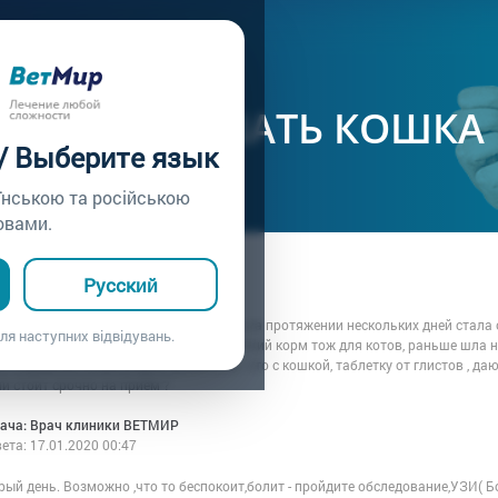
ачу /
Вопрос врачу №93
 СТАЛА КУШАТЬ КОШКА
 / Выберите язык
їнською та російською
овами.
ца: Кристина
Русский
7.01.2020 00:47
! У нас кошка шотландка висло ушка, на протяжении нескольких дней стала оч
ля наступних відвідувань.
все, кормим сухим кормом и иногда мягкий корм тож для котов, раньше шла н
ть , оправляется регулярно.не поймем , что с кошкой, таблетку от глистов , д
ли стоит срочно на приём ?
рача: Врач клиники ВЕТМИР
вета:
17.01.2020 00:47
ый день. Возможно ,что то беспокоит,болит - пройдите обследование,УЗИ( Б