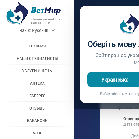
Главная /
Вопросы вр
Язык:
Русский
ПЛОХО
Оберіть мову
ГЛАВНАЯ
Вопрос врачу №93
Сайт працює укра
НАШИ СПЕЦИАЛИСТЫ
м
УСЛУГИ И ЦЕНЫ
Вопрос владель
Українська
Дата вопроса:
1
АПТЕКА
Добрый день
Вибір збережеться д
ГАЛЕРЕЯ
кусочков и 
съест и спа
причины , и
ОТЗЫВЫ
Ответ в
ВАКАНСИИ
Дата от
БЛОГ
Добр