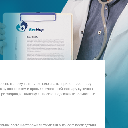
ень мало кушать , и ее надо звать , придет поест пару
а кухню со всем и просила кушать сейчас пару кусочков
аю регулярно, и таблетку анти секс .Подскажите возможные
ольше всего насторожили таблетки анти секс-последствия