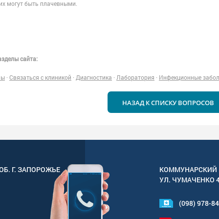
них могут быть плачевными.
зделы сайта:
ны
·
Связаться с клиникой
·
Диагностика
·
Лаборатория
·
Инфекционные забо
НАЗАД К СПИСКУ ВОПРОСОВ
ОБ. Г.
ЗАПОРОЖЬЕ
КОММУНАРСКИЙ 
УЛ.
ЧУМАЧЕНКО 
(098) 978-8